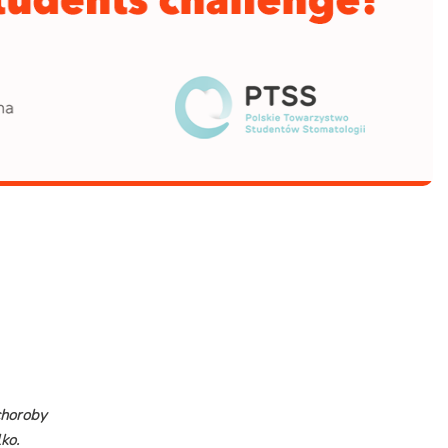
choroby
lko.