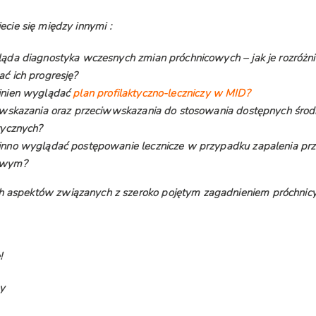
ie się między innymi :
ąda diagnostyka wczesnych zmian próchnicowych – jak je rozróżnia
ć ich progresję?
inien wyglądać
plan profilaktyczno-leczniczy w MID?
ą wskazania oraz przeciwwskazania do stosowania dostępnych śro
tycznych?
inno wyglądać postępowanie lecznicze w przypadku zapalenia pr
owym?
ch aspektów związanych z szeroko pojętym zagadnieniem próchnicy
!
my