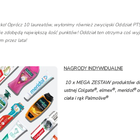
tko! Oprócz 10 laureatów, wyłonimy również zwycięski Oddział PT
ie zdobędą największą ilość punktów! Oddział ten otrzyma coś wy
m przez lata!
NAGRODY
INDYWIDUALNE
10 x MEGA ZESTAW produktów do 
®
®
®
ustnej
Colgate
, elmex
, meridol
o
®
ciała i rąk Palmolive