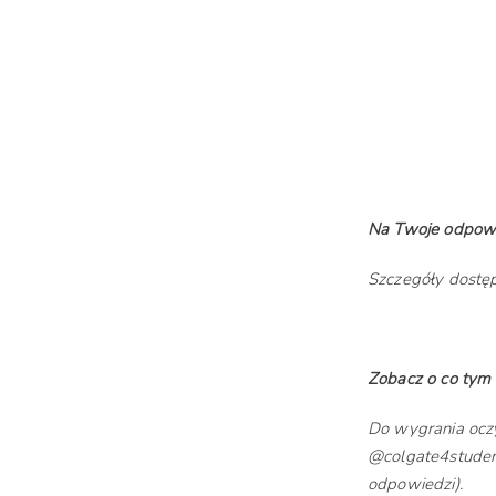
Na Twoje odpowi
Szczegóły dostęp
Zobacz o co tym
Do wygrania oczy
@colgate4studen
odpowiedzi).