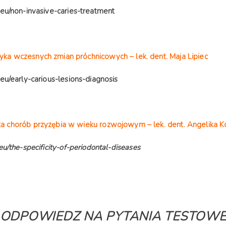
.eu/non-invasive-caries-treatment
ka wczesnych zmian próchnicowych – lek. dent. Maja Lipiec
.eu/early-carious-lesions-diagnosis
a chorób przyzębia w wieku rozwojowym – lek. dent. Angelika K
eu/the-specificity-of-periodontal-diseases
ODPOWIEDZ NA PYTANIA TESTOW