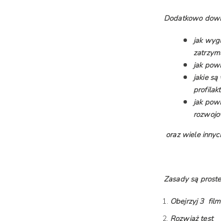
Dodatkowo dowiec
jak wygl
zatrzyma
jak pow
jakie s
profilak
jak pow
rozwoj
oraz wiele inny
Zasady są proste
Obejrzyj 3 fil
Rozwiąż test