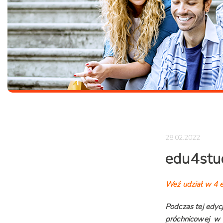
28.02.2022
edu4stu
Weź udział w 4 e
Podczas tej edyc
próchnicowej w o