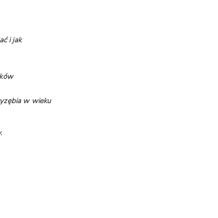
ć i jak
dków
zyzębia w wieku
.