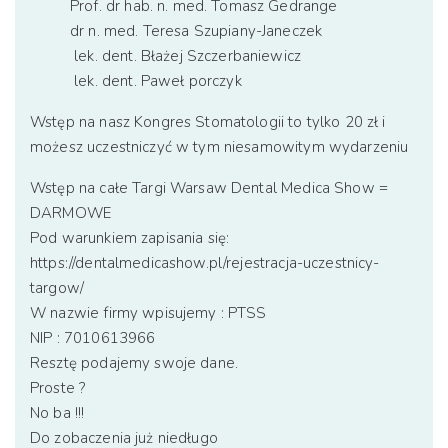
Prof. dr hab. n. med. Tomasz Gedrange
dr n. med. Teresa Szupiany-Janeczek
lek. dent. Błażej Szczerbaniewicz
lek. dent. Paweł porczyk
Wstęp na nasz Kongres Stomatologii to tylko 20 zł i
możesz uczestniczyć w tym niesamowitym wydarzeniu
Wstęp na całe Targi Warsaw Dental Medica Show =
DARMOWE
Pod warunkiem zapisania się:
https://dentalmedicashow.pl/rejestracja-uczestnicy-
targow/
W nazwie firmy wpisujemy : PTSS
NIP : 7010613966
Resztę podajemy swoje dane.
Proste ?
No ba !!!
Do zobaczenia już niedługo