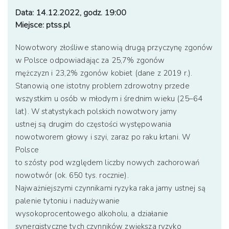
Data: 14.12.2022, godz. 19:00
Miejsce: ptss.pl
Nowotwory złośliwe stanowią drugą przyczynę zgonów
w Polsce odpowiadając za 25,7% zgonów
mężczyzn i 23,2% zgonów kobiet (dane z 2019 r.).
Stanowią one istotny problem zdrowotny przede
wszystkim u osób w młodym i średnim wieku (25–64
lat). W statystykach polskich nowotwory jamy
ustnej są drugim do częstości występowania
nowotworem głowy i szyi, zaraz po raku krtani. W
Polsce
to szósty pod względem liczby nowych zachorowań
nowotwór (ok. 650 tys. rocznie).
Najważniejszymi czynnikami ryzyka raka jamy ustnej są
palenie tytoniu i nadużywanie
wysokoprocentowego alkoholu, a działanie
synergistyczne tych czynników zwiększa ryzyko